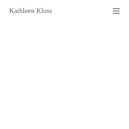
Kathleen Kloss
Kundalini Praxis via Zoom
* Kundalini Praxis am 23. Aug -8:30 Uhr 